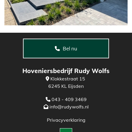
Bel nu
Hoveniersbedrijf Rudy Wolfs
Klokkestraat 15

6245 KL Eijsden
043 - 409 3469

info@rudywolfs.nl

Privacyverklaring